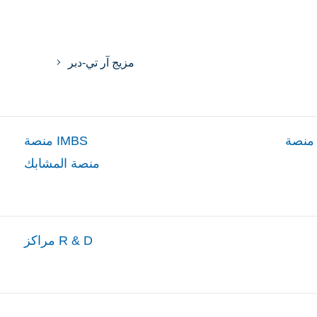
مزيج آر تي-دبر
منصة IMBS
منصة المشابك
مراكز R & D